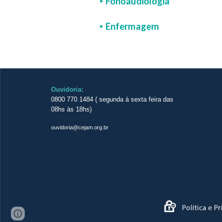
Fonoaudiologia
•
Enfermagem
•
Ouvidoria:
0800 770 1484 ( segunda à sexta feira das
08hs às 18hs)
ouvidoria@cejam.org.br
Page
Report abuse