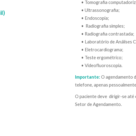
•
Tomografia computadoriz
•
Ultrassonografia;
il)
•
Endoscopia;
•
Radiografia simples;
•
Radiografia contrastada;
•
Laboratório de Análises Cl
•
Eletrocardiograma;
•
Teste ergométrico;
•
Videofluoroscopia.
Importante:
O agendamento de
telefone, apenas pessoalment
O paciente deve dirigir-se até
Setor de Agendamento.